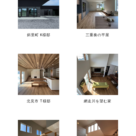
斜里町 K様邸
三重奏の平屋
北見市 T様邸
網走川を望む家