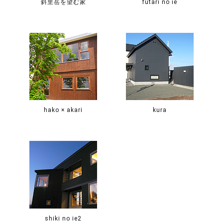
斜里岳を望む家
futari no ie
hako × akari
kura
shiki no ie2