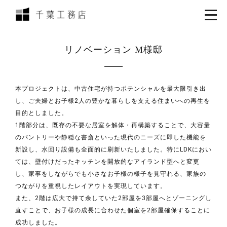
リノベーション M様邸
本プロジェクトは、中古住宅が持つポテンシャルを最大限引き出
し、ご夫婦とお子様2人の豊かな暮らしを支える住まいへの再生を
目的としました。
1階部分は、既存の不要な居室を解体・再構築することで、大容量
のパントリーや静穏な書斎といった現代のニーズに即した機能を
新設し、水回り設備も全面的に刷新いたしました。特にLDKにおい
ては、壁付けだったキッチンを開放的なアイランド型へと変更
し、家事をしながらでも小さなお子様の様子を見守れる、家族の
つながりを重視したレイアウトを実現しています。
また、2階は広大で持て余していた2部屋を3部屋へとゾーニングし
直すことで、お子様の成長に合わせた個室を2部屋確保することに
成功しました。