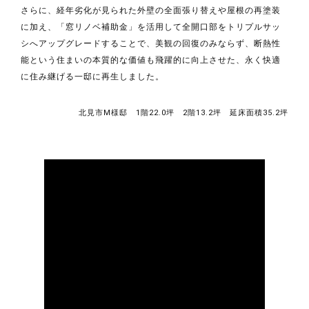
さらに、経年劣化が見られた外壁の全面張り替えや屋根の再塗装
に加え、「窓リノベ補助金」を活用して全開口部をトリプルサッ
シへアップグレードすることで、美観の回復のみならず、断熱性
能という住まいの本質的な価値も飛躍的に向上させた、永く快適
に住み継げる一邸に再生しました。
北見市M様邸 1階22.0坪 2階13.2坪 延床面積35.2坪