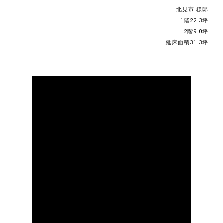
北見市I様邸
1階22.3坪
2階9.0坪
延床面積31.3坪