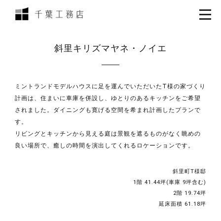
斜里キリズマヤネ・ノイエ
ミントランドモデルハウスに足を運んでいただいたT様の家づくり
計画は、住まいに車庫を併設し、ゆとりのあるキッチンをご希望
されました。ダイニングも寛げる空間を希まれ計画したプランで
す。
リビングとキッチンから見える庭は景観を遮るものがなく眺めの
良い場所で、癒しの時間を演出してくれるロケーションです。
斜里町T様邸
1階 41.44坪(車庫 9坪含む)
2階 19.74坪
延床面積 61.18坪