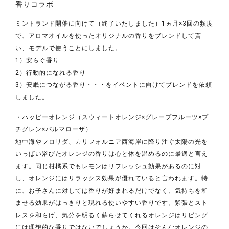
香りコラボ
ミントランド開催に向けて（終了いたしました）1ヵ月×3回の頻度
で、アロマオイルを使ったオリジナルの香りをブレンドして貰
い、モデルで使うことにしました。
1）安らぐ香り
2）行動的になれる香り
3）安眠につながる香り・・・をイベントに向けてブレンドを依頼
しました。
・ハッピーオレンジ（スウィートオレンジ×グレープフルーツ×プ
チグレン×パルマローザ）
地中海やフロリダ、カリフォルニア西海岸に降り注ぐ太陽の光を
いっぱい浴びたオレンジの香りは心と体を温めるのに最適と言え
ます。同じ柑橘系でもレモンはリフレッシュ効果があるのに対
し、オレンジにはリラックス効果が優れていると言われます。特
に、お子さんに対しては香りが好まれるだけでなく、気持ちを和
ませる効果がはっきりと現れる使いやすい香りです。緊張とスト
レスを和らげ、気分を明るく蘇らせてくれるオレンジはリビング
には理想的な香りではないでしょうか。今回はそんなオレンジの